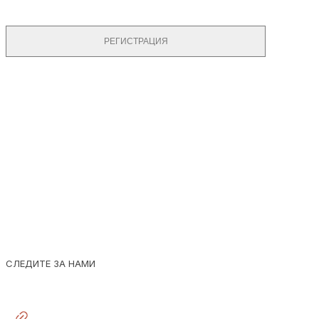
РЕГИСТРАЦИЯ
© 2026 DIONIS JEWELRY
УКРАШЕНИЯ
КЛИЕНТАМ
СВЯЗЬ
СЛЕДИТЕ ЗА НАМИ